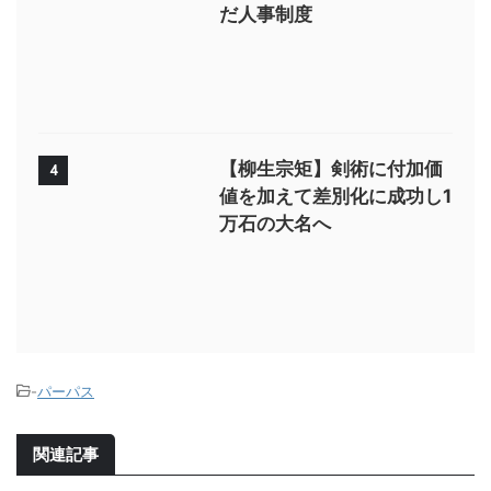
だ人事制度
【柳生宗矩】剣術に付加価
4
値を加えて差別化に成功し1
万石の大名へ
-
パーパス
関連記事