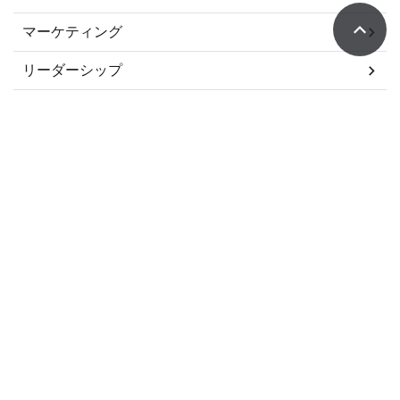
マーケティング
リーダーシップ
事業承継
差別化
戦国SWOT一覧
歴史人連載
理念
番外編
組織人事