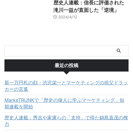
歴史人連載：信長に評価された
滝川一益が直面した「逆境」
2024/4/12
最近の投稿
新一万円札の顔・渋沢栄一とマーケティングの祖父ドラッ
カーの言葉
MarkeTRUNKで「歴史の偉人に学ぶマーケティング」短
期連載を開始
歴史人連載：秀吉や家康らの「支持」で得た鍋島直茂の権
力