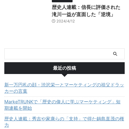
歴史人連載：信長に評価された
滝川一益が直面した「逆境」
2024/4/12
最近の投稿
新一万円札の顔・渋沢栄一とマーケティングの祖父ドラッ
カーの言葉
MarkeTRUNKで「歴史の偉人に学ぶマーケティング」短
期連載を開始
歴史人連載：秀吉や家康らの「支持」で得た鍋島直茂の権
力