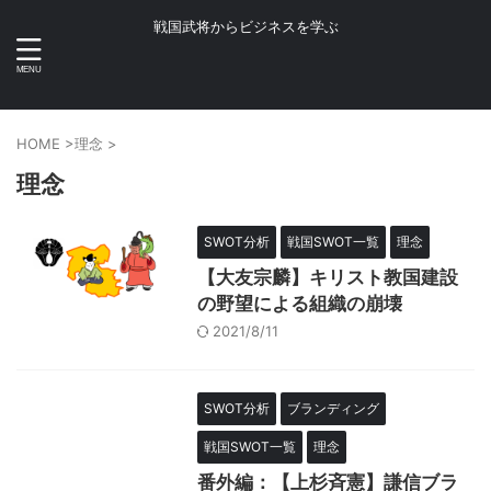
戦国武将からビジネスを学ぶ
HOME
>
理念
>
理念
SWOT分析
戦国SWOT一覧
理念
【大友宗麟】キリスト教国建設
の野望による組織の崩壊
2021/8/11
SWOT分析
ブランディング
戦国SWOT一覧
理念
番外編：【上杉斉憲】謙信ブラ