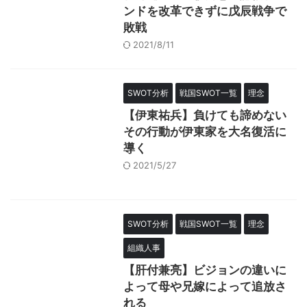
ンドを改革できずに戊辰戦争で
敗戦
2021/8/11
SWOT分析
戦国SWOT一覧
理念
【伊東祐兵】負けても諦めない
その行動が伊東家を大名復活に
導く
2021/5/27
SWOT分析
戦国SWOT一覧
理念
組織人事
【肝付兼亮】ビジョンの違いに
よって母や兄嫁によって追放さ
れる