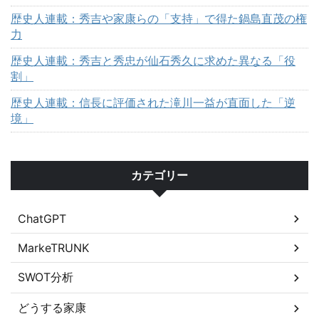
歴史人連載：秀吉や家康らの「支持」で得た鍋島直茂の権
力
歴史人連載：秀吉と秀忠が仙石秀久に求めた異なる「役
割」
歴史人連載：信長に評価された滝川一益が直面した「逆
境」
カテゴリー
ChatGPT
MarkeTRUNK
SWOT分析
どうする家康